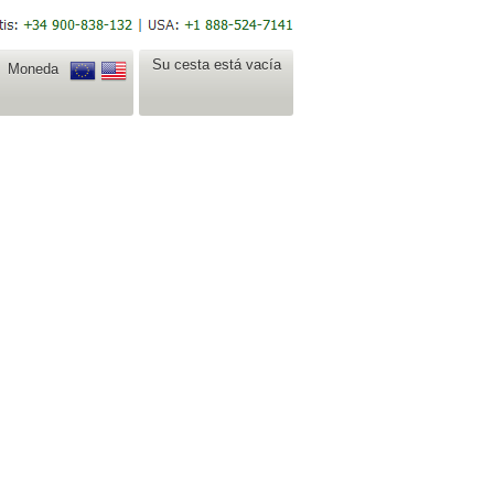
Su cesta está vacía
Moneda