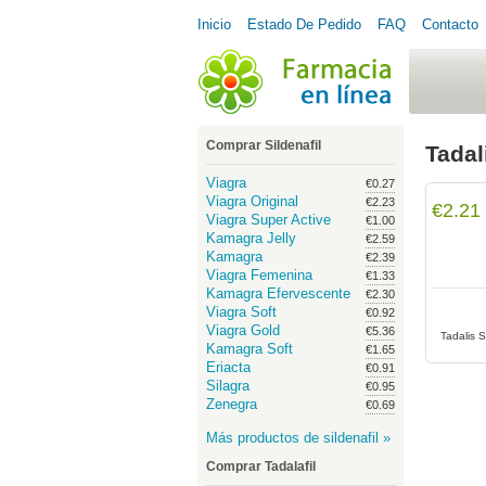
Inicio
Estado De Pedido
FAQ
Contacto
Comprar Sildenafil
Tadal
Viagra
€0.27
Viagra Original
€2.23
€2.21
Viagra Super Active
€1.00
Kamagra Jelly
€2.59
Kamagra
€2.39
Viagra Femenina
€1.33
Kamagra Efervescente
€2.30
Viagra Soft
€0.92
Viagra Gold
€5.36
Tadalis S
Kamagra Soft
€1.65
Eriacta
€0.91
Silagra
€0.95
Zenegra
€0.69
Más productos de sildenafil »
Comprar Tadalafil