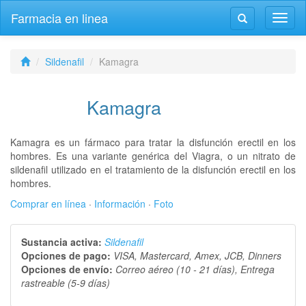
Farmacia en linea
Altern
Alternar
la
la
naveg
navegación
Sildenafil
Kamagra
Kamagra
Kamagra es un fármaco para tratar la disfunción erectil en los
hombres. Es una variante genérica del Viagra, o un nitrato de
sildenafil utilizado en el tratamiento de la disfunción erectil en los
hombres.
Comprar en línea
·
Información
·
Foto
Sustancia activa:
Sildenafil
Opciones de pago:
VISA, Mastercard, Amex, JCB, Dinners
Opciones de envío:
Correo aéreo (10 - 21 días), Entrega
rastreable (5-9 días)