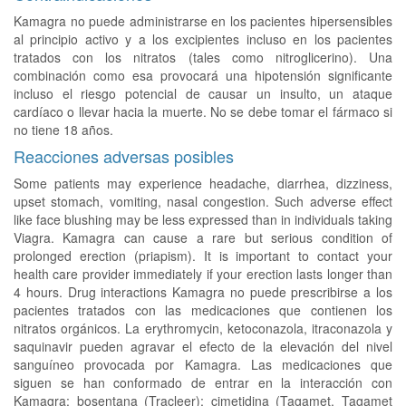
Kamagra no puede administrarse en los pacientes hipersensibles
al principio activo y a los excipientes incluso en los pacientes
tratados con los nitratos (tales como nitroglicerino). Una
combinación como esa provocará una hipotensión significante
incluso el riesgo potencial de causar un insulto, un ataque
cardíaco o llevar hacia la muerte. No se debe tomar el fármaco si
no tiene 18 años.
Reacciones adversas posibles
Some patients may experience headache, diarrhea, dizziness,
upset stomach, vomiting, nasal congestion. Such adverse effect
like face blushing may be less expressed than in individuals taking
Viagra. Kamagra can cause a rare but serious condition of
prolonged erection (priapism). It is important to contact your
health care provider immediately if your erection lasts longer than
4 hours. Drug interactions Kamagra no puede prescribirse a los
pacientes tratados con las medicaciones que contienen los
nitratos orgánicos. La erythromycin, ketoconazola, itraconazola y
saquinavir pueden agravar el efecto de la elevación del nivel
sanguíneo provocada por Kamagra. Las medicaciones que
siguen se han conformado de entrar en la interacción con
Kamagra: bosentana (Tracleer); cimetidina (Tagamet, Tagamet