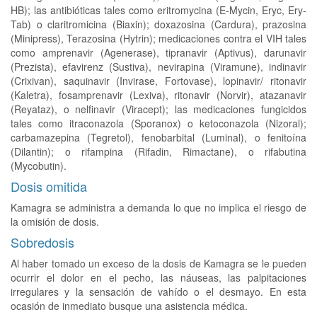
HB); las antibióticas tales como eritromycina (E-Mycin, Eryc, Ery-
Tab) o claritromicina (Biaxin); doxazosina (Cardura), prazosina
(Minipress), Terazosina (Hytrin); medicaciones contra el VIH tales
como amprenavir (Agenerase), tipranavir (Aptivus), darunavir
(Prezista), efavirenz (Sustiva), nevirapina (Viramune), indinavir
(Crixivan), saquinavir (Invirase, Fortovase), lopinavir/ ritonavir
(Kaletra), fosamprenavir (Lexiva), ritonavir (Norvir), atazanavir
(Reyataz), o nelfinavir (Viracept); las medicaciones fungicidos
tales como itraconazola (Sporanox) o ketoconazola (Nizoral);
carbamazepina (Tegretol), fenobarbital (Luminal), o fenitoína
(Dilantin); o rifampina (Rifadin, Rimactane), o rifabutina
(Mycobutin).
Dosis omitida
Kamagra se administra a demanda lo que no implica el riesgo de
la omisión de dosis.
Sobredosis
Al haber tomado un exceso de la dosis de Kamagra se le pueden
ocurrir el dolor en el pecho, las náuseas, las palpitaciones
irregulares y la sensación de vahído o el desmayo. En esta
ocasión de inmediato busque una asistencia médica.