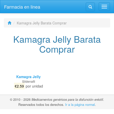
Farmacia en linea
Altern
Alternar
la
la
naveg
navegación
Kamagra Jelly Barata Comprar
Kamagra Jelly Barata
Comprar
Kamagra Jelly
Sildenafil
€2.59
por unidad
© 2010 - 2026
Medicamentos genéricos para la disfunción eréctil
.
Reservados todos los derechos.
Ir a la página normal
.