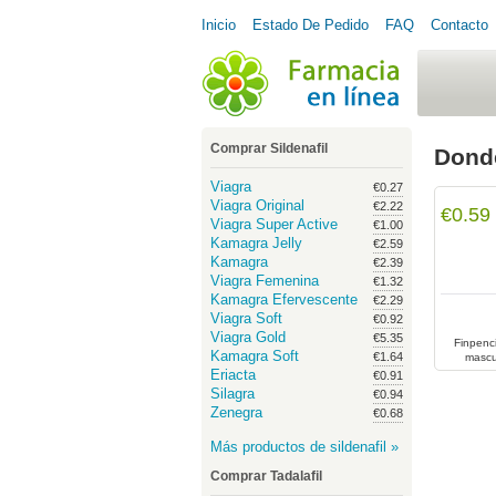
Inicio
Estado De Pedido
FAQ
Contacto
Comprar Sildenafil
Dond
Viagra
€0.27
Viagra Original
€2.22
€0.59
Viagra Super Active
€1.00
Kamagra Jelly
€2.59
Kamagra
€2.39
Viagra Femenina
€1.32
Kamagra Efervescente
€2.29
Viagra Soft
€0.92
Viagra Gold
€5.35
Finpenci
Kamagra Soft
€1.64
mascu
forma
Eriacta
€0.91
respons
Silagra
€0.94
folícu
Zenegra
€0.68
Más productos de sildenafil »
Comprar Tadalafil