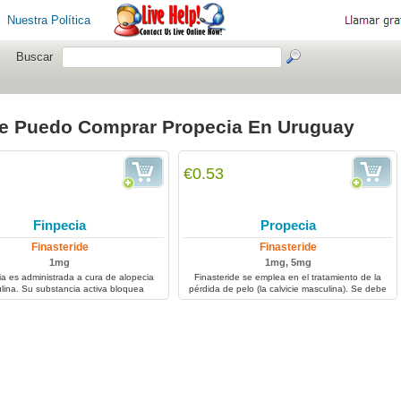
Nuestra Política
Buscar
e Puedo Comprar Propecia En Uruguay
€0.53
Finpecia
Propecia
Finasteride
Finasteride
1mg
1mg, 5mg
a es administrada a cura de alopecia
Finasteride se emplea en el tratamiento de la
lina. Su substancia activa bloquea
pérdida de pelo (la calvicie masculina). Se debe
ción de DHT (hormonas masculinas
administrar sólo en las personas adultas. El
ables pérdida de pelo), por lo tanto
Finasteride se puede también emplear en el
los de pelo pueden curarse y crecer.
tratamiento del cáncer prostático y en el
agrandamiento benigno de la prostata.