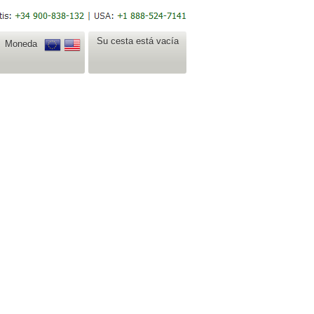
Su cesta está vacía
Moneda