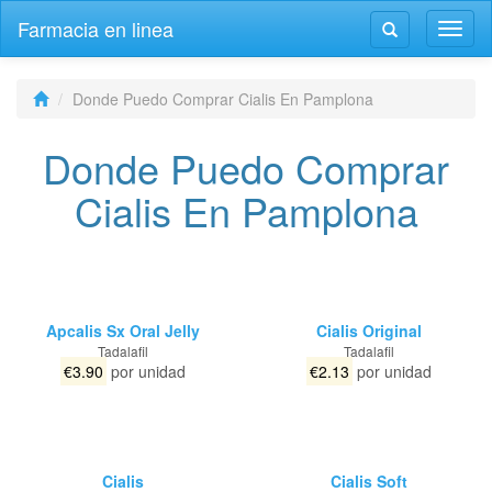
Farmacia en linea
Altern
Alternar
la
la
naveg
navegación
Donde Puedo Comprar Cialis En Pamplona
Donde Puedo Comprar
Cialis En Pamplona
Apcalis Sx Oral Jelly
Cialis Original
Tadalafil
Tadalafil
€3.90
por unidad
€2.13
por unidad
Cialis
Cialis Soft