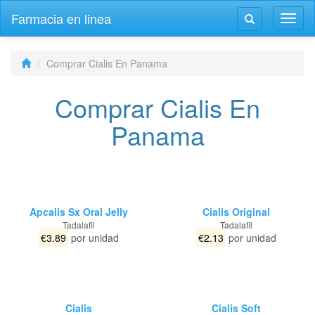
Farmacia en linea
Altern
Alternar
la
la
naveg
navegación
Comprar Cialis En Panama
Comprar Cialis En
Panama
Apcalis Sx Oral Jelly
Cialis Original
Tadalafil
Tadalafil
€3.89
por unidad
€2.13
por unidad
Cialis
Cialis Soft