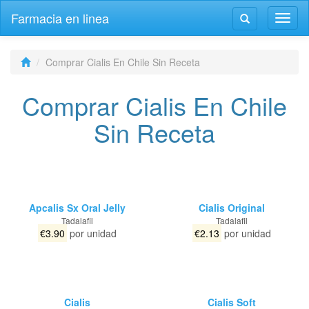
Farmacia en linea
Altern
Alternar
la
la
naveg
navegación
Comprar Cialis En Chile Sin Receta
Comprar Cialis En Chile
Sin Receta
Apcalis Sx Oral Jelly
Cialis Original
Tadalafil
Tadalafil
€3.90
por unidad
€2.13
por unidad
Cialis
Cialis Soft