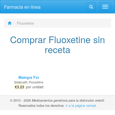
Farmacia en linea
Altern
Alternar
la
la
naveg
navegación
Fluoxetine
Comprar Fluoxetine sin
receta
Malegra Fxt
Sildenafil, Fluoxetine
€3.23
por unidad
© 2010 - 2026
Medicamentos genéricos para la disfunción eréctil
.
Reservados todos los derechos.
Ir a la página normal
.